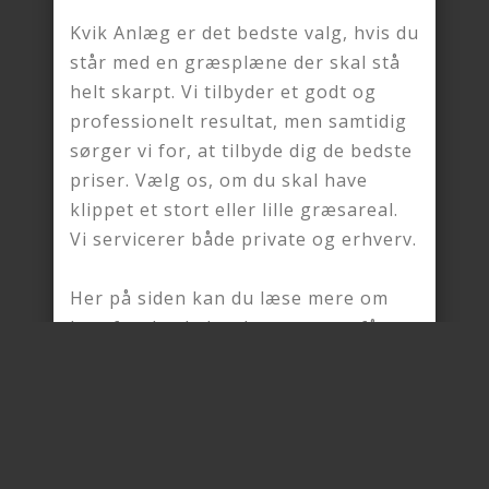
Kvik Anlæg er det bedste valg, hvis du
står med en græsplæne der skal stå
helt skarpt. Vi tilbyder et godt og
professionelt resultat, men samtidig
sørger vi for, at tilbyde dig de bedste
priser. Vælg os, om du skal have
klippet et stort eller lille græsareal.
Vi servicerer både private og erhverv.
Her på siden kan du læse mere om
hvorfor du skal vælge os, samt få en
idé om hvor priserne starter.
Er du interesseret? Du kan enten
udfylde vores formular
eller ringe til
os på
+45 72 42 14 43
, for at modtage