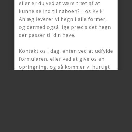
eller er du ved at være træt af at
kunne se ind til naboen? Hos Kvik
Anlæg leverer vi hegn i alle former,
og dermed også lige præcis det hegn
der passer til din have.
Kontakt os i dag, enten ved at udfylde
formularen, eller ved at give os en
opringning, og så kommer vi hurtigt
med et godt tilbud til dig!
Er du interesseret? Du kan enten
udfylde vores formular
eller ringe til
os på
+45 72 42 14 43
, for at modtage
et uforpligtende tilbud!