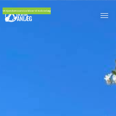
VK Ejendomsservice bliver til Kvik Anlæg