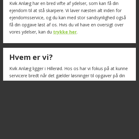
Kvik Anlæg har en bred vifte af ydelser, som kan få din
ejendom til at stå skarpere. Vi laver næsten alt inden for
ejendomsservice, og du kan med stor sandsynlighed også
få din opgave løst af os. Hvis du vil have en oversigt over
vores ydelser, kan du
trykke her
.
Hvem er vi?
Kvik Anlæg ligger i Hillerød. Hos os har vi fokus på at kunne
servicere bredt når det gælder løsninger til opgaver på din
ejendom. Det betyder kort sagt, at du kan få løst tæt på
alle opgaver på din ejendom - om vi taler hækkeklipning,
opsætning af hegn eller nedgravning af din trampolin.